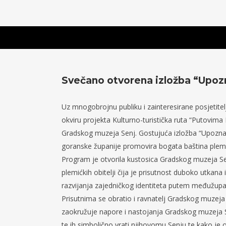
Svečano otvorena izložba “Upoz
Uz mnogobrojnu publiku i zainteresirane posjetite
okviru projekta Kulturno-turistička ruta “Putovim
Gradskog muzeja Senj. Gostujuća izložba “Upoznaj
goranske županije promovira bogata baština plemi
Program je otvorila kustosica Gradskog muzeja Senj
plemićkih obitelji čija je prisutnost duboko utkana
razvijanja zajedničkog identiteta putem međužupan
Prisutnima se obratio i ravnatelj Gradskog muzeja 
zaokružuje napore i nastojanja Gradskog muzeja 
te ih simbolično vrati njihovomu Senju te kako je