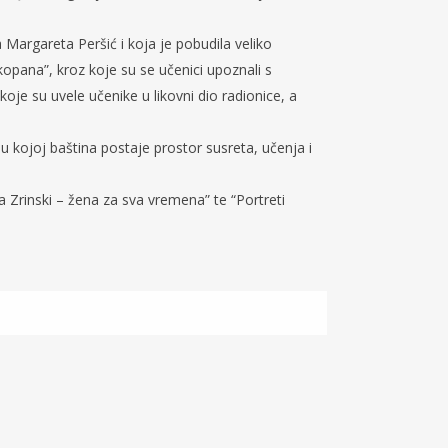
Margareta Peršić i koja je pobudila veliko
kopana”, kroz koje su se učenici upoznali s
je su uvele učenike u likovni dio radionice, a
i u kojoj baština postaje prostor susreta, učenja i
a Zrinski – žena za sva vremena” te “Portreti