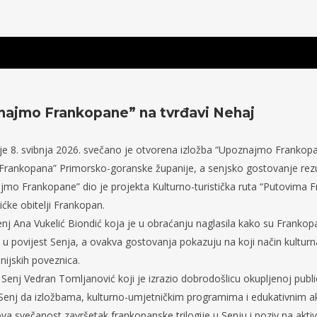
najmo Frankopane” na tvrđavi Nehaj
lje 8. svibnja 2026. svečano je otvorena izložba “Upoznajmo Frankopa
a Frankopana” Primorsko-goranske županije, a senjsko gostovanje rezu
mo Frankopane” dio je projekta Kulturno-turistička ruta “Putovima 
ćke obitelji Frankopan.
 Ana Vukelić Biondić koja je u obraćanju naglasila kako su Frankopani
 i u povijest Senja, a ovakva gostovanja pokazuju na koji način kulturn
ijskih poveznica.
Senj Vedran Tomljanović koji je izrazio dobrodošlicu okupljenoj publi
Senj da izložbama, kulturno-umjetničkim programima i edukativnim 
 ova svečanost završetak frankopanske trilogije u Senju i poziv na a