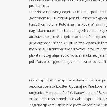
programima.
Pročelnica Upravnog odjela za kulturu, sport i teh
gastronomsku i turističku ponudu Primorsko-gorans
turističkom rutom “Putovima Frankopana”, svim njez
naglaskom na osam interpretacijskih centara koji su
atraktivna umjetnička djela inspirirana frankopa
Jurja Zigmana, žičane skulpture frankopanskih kašt
izložene su i frankopanske slikovnice, brošura
Prij
plakata, fotografija, audio-vodiča i multimedijalnih
političari, pisci i pjesnici, govornici i zakonodavci i
Otvorenje izložbe svojim su dolaskom uveličali pr
autorica postava izložbe “Upoznajmo Frankopane” R
umjetnica Margareta Peršić, članovi udruge “Bakar
Nekić, predstavnici medija i ostala brojna publika.
Zagreba tijekom uskrsnih je praznika posjetila svi