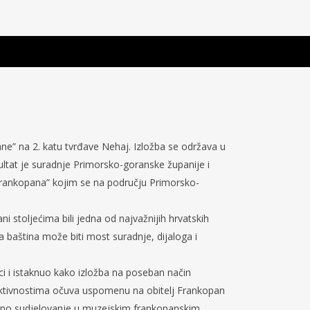
ne” na 2. katu tvrđave Nehaj. Izložba se održava u
ltat je suradnje Primorsko-goranske županije i
Frankopana” kojim se na području Primorsko-
 stoljećima bili jedna od najvažnijih hrvatskih
a baština može biti most suradnje, dijaloga i
ci i istaknuo kako izložba na poseban način
aktivnostima očuva uspomenu na obitelj Frankopan
ktivno sudjelovanje u muzejskim frankopanskim