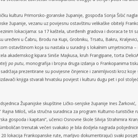
ničku kulturu Primorsko-goranske županije, gospođa Sonja Šišić naglasi
ke županije, vezanu uz povijesnu ostavštinu velikaške obitelji Franko
inim lokacijama: sa 17 kaštela, utvrđenih gradova i dvoraca te tri sa
 uređeni u Čabru, Brodu na Kupi, Grobniku, Trsatu, Bakru, Kraljevici, B
nskom ostavštinom koja su nastala u suradnji s lokalnim umjetnicima 
ela akademskog kipara Siniše Majkusa, kruh Frangipane, torta DeliciAn
atelj po putu
, monografija i brojna druga izdanja o Frankopanima tis
 sadržaja prezentirane su povijesne činjenice i zanimljivosti kroz koje
li izdavači knjiga stvarali hrvatsku povijest i kulturu dugu pet i pol stolje
edsjednica Županijske skupštine Ličko-senjske županije Ines Žarković
ajna Miloš, viša stručna suradnica za program Kulturno-turističke r
ska gospoda i kapitani”, učenici Osnovne škole Silvija Strahimira Kr
 Simboličan trenutak večeri svakako je bila dodjela nagrada pobjednicima
h 20 lokacija Frankopanske rute, marljivo dokumentirajući svaki posje