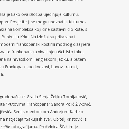
la je kako ova izložba ujedinjuje kulturnu,
pan. Posjetitelji se mogu upoznati s Kulturno-
kralna kompleksa koji čine sastavni dio Rute, s
ribiru i u Krku. Na izložbi su prikazana i
– moderni frankopanski kostimi modnog dizajnera
a te frankopanska vina i pjenušci. Isto tako,
kana na hrvatskom i engleskom jeziku, a putem
 su Frankopani kao knezovi, banovi, ratnici,
ća.
, gradonačelnik Grada Senja Željko Tomljanović,
ute “Putovima Frankopana” Sandra Polić Živković,
anjčevića Senj s mentoricom Andrejom Kartelo-
 natječaja “Sakupi ih sve”. Obitelj Kristović iz
t
selfie
fotografijama. Pročelnica Šišić im je