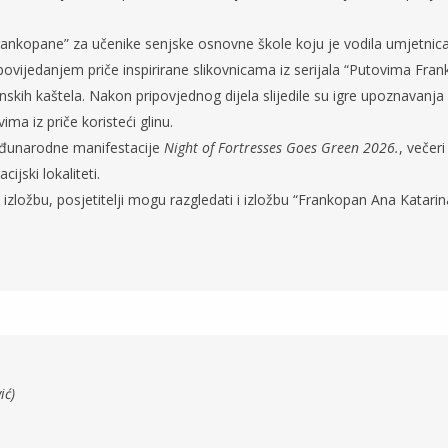
rankopane” za učenike senjske osnovne škole koju je vodila umjetnica 
povijedanjem priče inspirirane slikovnicama iz serijala “Putovima Fran
h kaštela. Nakon pripovjednog dijela slijedile su igre upoznavanja ko
ima iz priče koristeći glinu.
eđunarodne manifestacije
Night of Fortresses Goes Green 2026.
, večer
ijski lokaliteti.
izložbu, posjetitelji mogu razgledati i izložbu “Frankopan Ana Katarin
ić)