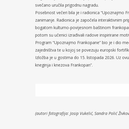
svečano uručila prigodnu nagradu.
Posebnost večeri bila je i radionica “Upoznajmo F
zanimanje. Radionica je započela interaktivnim pri
bogatom kulturno-povijesnom baštinom frankopanski
potom su učenici izrađivali radove inspirirane motiv
Program “Upoznajmo Frankopane” bio je i dio m
zajedništva te u kojoj se povezuju europski fortifikac
Izložba je u gostima do 15. listopada 2026. Uz ovu 
kneginja i knezova Frankopan”.
(autori fotografija: Josip Vukelić, Sandra Polić Živkov