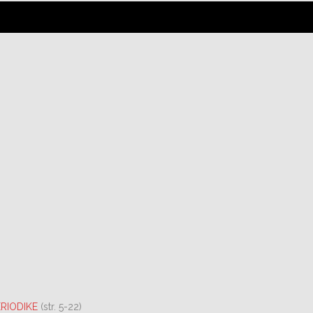
RIODIKE
(str. 5-22)