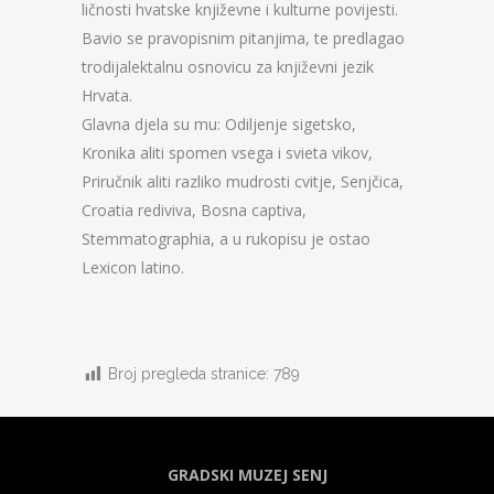
ličnosti hvatske književne i kulturne povijesti.
Bavio se pravopisnim pitanjima, te predlagao
trodijalektalnu osnovicu za književni jezik
Hrvata.
Glavna djela su mu: Odiljenje sigetsko,
Kronika aliti spomen vsega i svieta vikov,
Priručnik aliti razliko mudrosti cvitje, Senjčica,
Croatia rediviva, Bosna captiva,
Stemmatographia, a u rukopisu je ostao
Lexicon latino.
Broj pregleda stranice:
789
GRADSKI MUZEJ SENJ