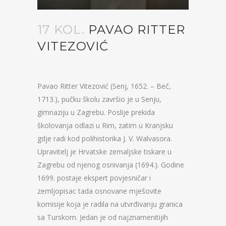
17 KOL.
PAVAO RITTER
VITEZOVIĆ
Pavao Ritter Vitezović (Senj, 1652. – Beč,
1713.), pučku školu završio je u Senju,
gimnaziju u Zagrebu. Poslije prekida
školovanja odlazi u Rim, zatim u Kranjsku
gdje radi kod polihistorika J. V. Walvasora.
Upravitelj je Hrvatske zemaljske tiskare u
Zagrebu od njenog osnivanja (1694.). Godine
1699. postaje ekspert povjesničar i
zemljopisac tada osnovane mješovite
komisije koja je radila na utvrđivanju granica
sa Turskom. Jedan je od najznamenitijih