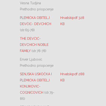
Vesna Tudjina
Prethodno priopćenje
PLEMIĆKA OBITELJ
Hrvatskipdf 328
DEVČIĆ- DEVCHICH
KB
(str.65-78)
THE DEVČIĆ-
DEVCHICH NOBLE
FAMILY
(str.78-78)
Enver Ljubović
Prethodno priopćenje
SENJSKA USKOČKA I
Hrvatskipdf 288
PLEMIĆKA OBITELJ
KB
KONJIKOVIĆ-
COGNICOVICH
(str.79-
86)