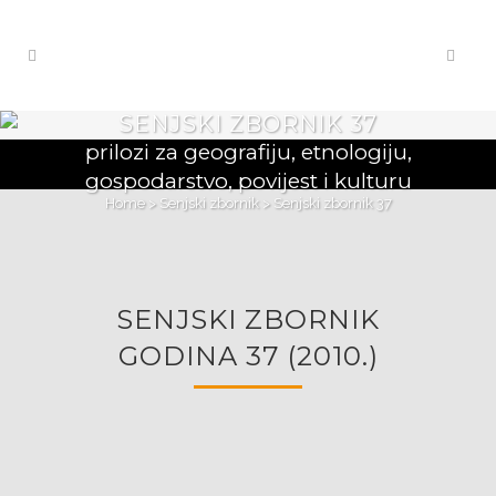
SENJSKI ZBORNIK 37
prilozi za geografiju, etnologiju,
gospodarstvo, povijest i kulturu
Home
>
Senjski zbornik
>
Senjski zbornik 37
SENJSKI ZBORNIK
GODINA 37 (2010.)