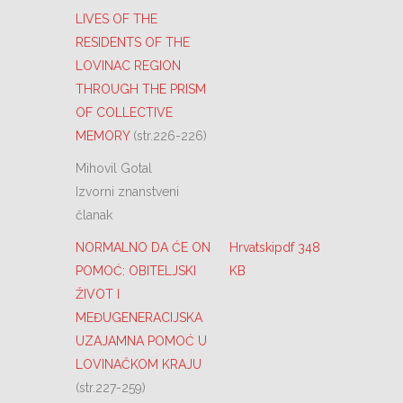
LIVES OF THE
RESIDENTS OF THE
LOVINAC REGION
THROUGH THE PRISM
OF COLLECTIVE
MEMORY
(str.226-226)
Mihovil Gotal
Izvorni znanstveni
članak
NORMALNO DA ĆE ON
Hrvatskipdf 348
POMOĆ: OBITELJSKI
KB
ŽIVOT I
MEĐUGENERACIJSKA
UZAJAMNA POMOĆ U
LOVINAČKOM KRAJU
(str.227-259)