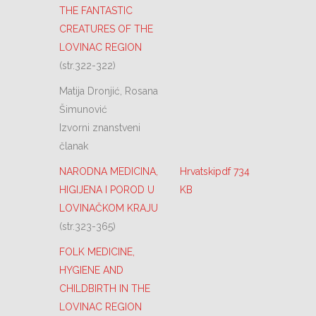
THE FANTASTIC
CREATURES OF THE
LOVINAC REGION
(str.322-322)
Matija Dronjić, Rosana
Šimunović
Izvorni znanstveni
članak
NARODNA MEDICINA,
Hrvatskipdf 734
HIGIJENA I POROD U
KB
LOVINAČKOM KRAJU
(str.323-365)
FOLK MEDICINE,
HYGIENE AND
CHILDBIRTH IN THE
LOVINAC REGION