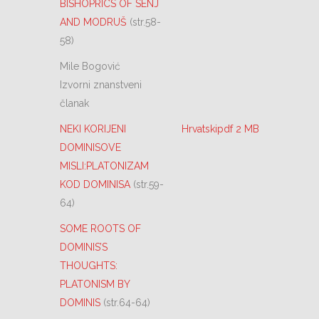
BISHOPRICS OF SENJ
AND MODRUŠ
(str.58-
58)
Mile Bogović
Izvorni znanstveni
članak
NEKI KORIJENI
Hrvatskipdf 2 MB
DOMINISOVE
MISLI:PLATONIZAM
KOD DOMINISA
(str.59-
64)
SOME ROOTS OF
DOMINIS’S
THOUGHTS:
PLATONISM BY
DOMINIS
(str.64-64)