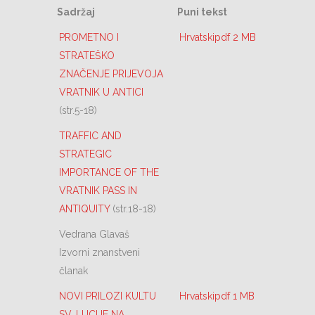
Sadržaj
Puni tekst
PROMETNO I
Hrvatskipdf 2 MB
STRATEŠKO
ZNAČENJE PRIJEVOJA
VRATNIK U ANTICI
(str.5-18)
TRAFFIC AND
STRATEGIC
IMPORTANCE OF THE
VRATNIK PASS IN
ANTIQUITY
(str.18-18)
Vedrana Glavaš
Izvorni znanstveni
članak
NOVI PRILOZI KULTU
Hrvatskipdf 1 MB
SV. LUCIJE NA