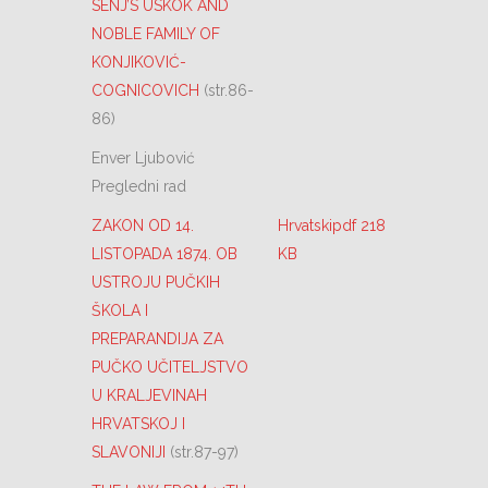
SENJ’S USKOK AND
NOBLE FAMILY OF
KONJIKOVIĆ-
COGNICOVICH
(str.86-
86)
Enver Ljubović
Pregledni rad
ZAKON OD 14.
Hrvatskipdf 218
LISTOPADA 1874. OB
KB
USTROJU PUČKIH
ŠKOLA I
PREPARANDIJA ZA
PUČKO UČITELJSTVO
U KRALJEVINAH
HRVATSKOJ I
SLAVONIJI
(str.87-97)