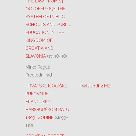
THE LAW FROM 14TH
OCTOBER 1874 THE
SYSTEM OF PUBLIC
SCHOOLS AND PUBLIC
EDUCATION IN THE
KINGDOM OF
CROATIA AND
SLAVONIA
(str.98-98)
Mirko Raguž
Pregledni rad
HRVATSKE KRAJIŠKE
Hrvatskipdf 2 MB
PUKOVNIJE U
FRANCUSKO-
HABSBURŠKOM RATU
1809. GODINE
(str.99-
118)