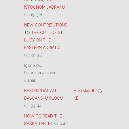
ISTOČNOM JADRANU
(str.19-32)
NEW CONTRIBUTIONS
TO THE CULT OF ST.
LUCY ON THE
EASTERN ADRIATIC
(str.32-32)
Igor Šipić
Izvorni znanstveni
članak
KAKO PROČITATI
Hrvatskipdf 275
BAŠČANSKU PLOČU
KB
(str.33-44)
HOW TO READ THE
BAŠKA TABLET
(str.44-